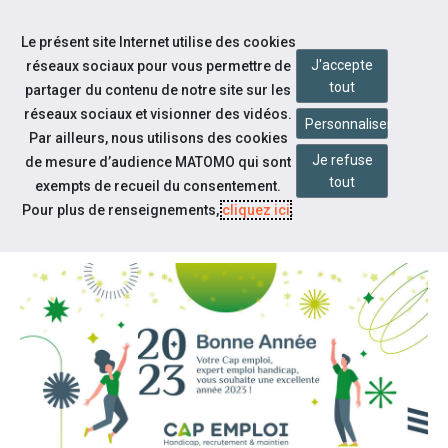
Accéder à notre page Facebook
Accéder à notre page Linkedin
Aller à la navigation
Le présent site Internet utilise des cookies
Aller au contenu
J'accepte
réseaux sociaux pour vous permettre de
tout
partager du contenu de notre site sur les
réseaux sociaux et visionner des vidéos.
Personnaliser
Par ailleurs, nous utilisons des cookies
Je refuse
de mesure d’audience MATOMO qui sont
Notre actualité
tout
exempts de recueil du consentement.
VOEUX 2023 CAP EMPLOI
Pour plus de renseignements,
cliquez ici
.